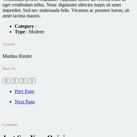
eget vestibulum tellus. Nunc dignissim ultricies turpis sit amet
imperdiet. Sed nec malesuada felis. Vivamus ac posuere lorem, sit
amet lacinia mauris.
Category
:
Type
: Modern
Created
Martina Binder
Share To
Prev Page
Next Page
Comments