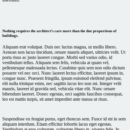
Nothing requires the architect’s care more than the due proportions of
buildings.
Aliquam erat volutpat. Duis nec luctus magna, ut mollis libero.
Aenean non lacus tincidunt, ornare mauris aliquet, ultricies velit. Ut
porta risus ac justo laoreet congue. Morbi sed varius odio, id
vestibulum tellus. Aliquam sem felis, vehicula at quam vel,
pellentesque malesuada lectus. Curabitur quis sem non odio dictum
posuere vel nec orci. Nunc laoreet lectus efficitur, laoreet ipsum in,
congue nunc. Praesent fringilla, ipsum euismod eleifend pulvinar,
elit nulla tristique enim, nec sagittis lacus leo non mi. Integer velit
mauris, laoreet id gravida sed, vehicula vitae elit. Nunc ornare
bibendum laoreet. Donec egestas, orci sagittis faucibus consequat,
leo est mattis turpis, sit amet imperdiet ante massa ut risus.
Suspendisse eu feugiat purus, eget rhoncus sem. Fusce id mi in sem
aliquam interdum. Etiam efficitur lobortis lacus eget egestas.
Vestibulum at eros vulputate, vulputate libero in, viverra felis. In