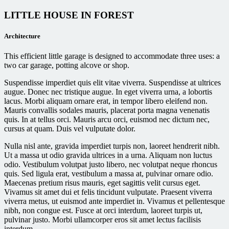
LITTLE HOUSE IN FOREST
Architecture
This efficient little garage is designed to accommodate three uses: a
two car garage, potting alcove or shop.
Suspendisse imperdiet quis elit vitae viverra. Suspendisse at ultrices
augue. Donec nec tristique augue. In eget viverra urna, a lobortis
lacus. Morbi aliquam ornare erat, in tempor libero eleifend non.
Mauris convallis sodales mauris, placerat porta magna venenatis
quis. In at tellus orci. Mauris arcu orci, euismod nec dictum nec,
cursus at quam. Duis vel vulputate dolor.
Nulla nisl ante, gravida imperdiet turpis non, laoreet hendrerit nibh.
Ut a massa ut odio gravida ultrices in a urna. Aliquam non luctus
odio. Vestibulum volutpat justo libero, nec volutpat neque rhoncus
quis. Sed ligula erat, vestibulum a massa at, pulvinar ornare odio.
Maecenas pretium risus mauris, eget sagittis velit cursus eget.
Vivamus sit amet dui et felis tincidunt vulputate. Praesent viverra
viverra metus, ut euismod ante imperdiet in. Vivamus et pellentesque
nibh, non congue est. Fusce at orci interdum, laoreet turpis ut,
pulvinar justo. Morbi ullamcorper eros sit amet lectus facilisis
interdum.