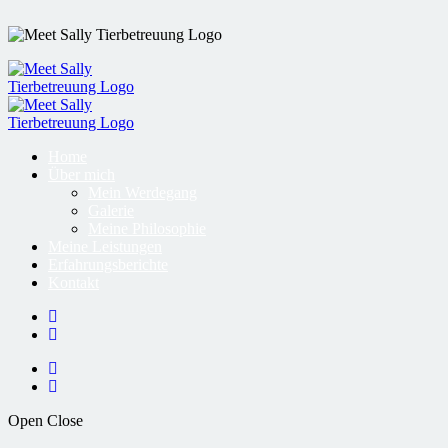
Home
Über mich
Mein Werdegang
Galerie
Meine Philosophie
Meine Leistungen
Erfahrungsberichte
Kontakt
Open
Close