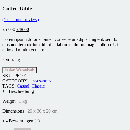
Coffee Table
(
1
customer review)
£
57.00
£
48.00
Lorem ipsum dolor sit amet, consectetur adipisicing elit, sed do
eiusmod tempor incididunt ut labore et dolore magna aliqua. Ut
enim ad minim veniam.
2 vorrätig
In den Warenkorb
SKU:
PR101
CATEGORY:
acssessories
TAGS:
Casual
,
Classic
+
-
Beschreibung
Weight
1 kg
Dimensions
20 x 30 x 20 cm
+
-
Bewertungen (1)