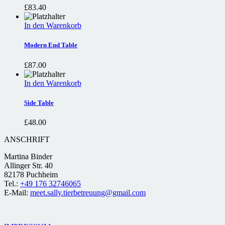
£
83.40
In den Warenkorb
Modern End Table
£
87.00
In den Warenkorb
Side Table
£
48.00
ANSCHRIFT
Martina Binder
Allinger Str. 40
82178 Puchheim
Tel.:
+49 176 32746065
E-Mail:
meet.sally.tierbetreuung@gmail.com