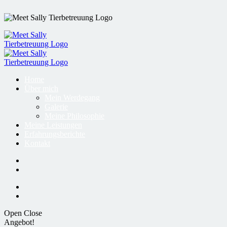
Home
Über mich
Mein Werdegang
Galerie
Meine Philosophie
Meine Leistungen
Erfahrungsberichte
Kontakt
Open
Close
Angebot!